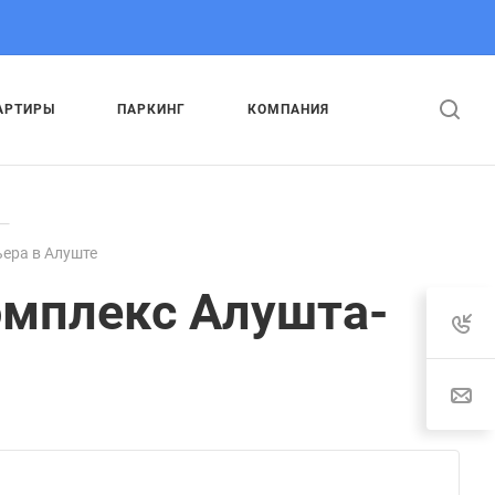
АРТИРЫ
ПАРКИНГ
КОМПАНИЯ
—
ьера в Алуште
омплекс Алушта-