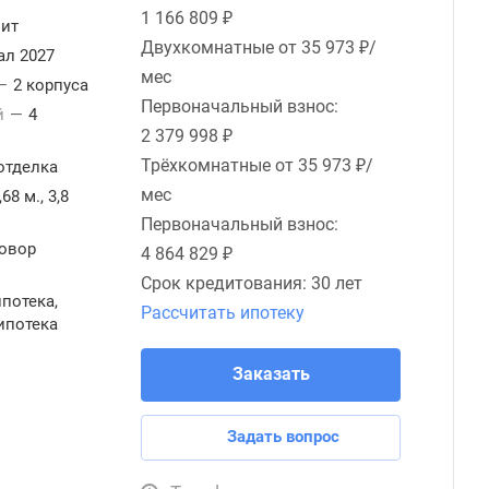
1 166 809 ₽
ит
Двухкомнатные от
35 973 ₽/
ал 2027
мес
—
2 корпуса
Первоначальный взнос:
й
—
4
2 379 998 ₽
Трёхкомнатные от
35 973 ₽/
отделка
мес
,68 м., 3,8
Первоначальный взнос:
овор
4 864 829 ₽
Срок кредитования:
30 лет
ипотека,
Рассчитать ипотеку
ипотека
Заказать
Задать вопрос