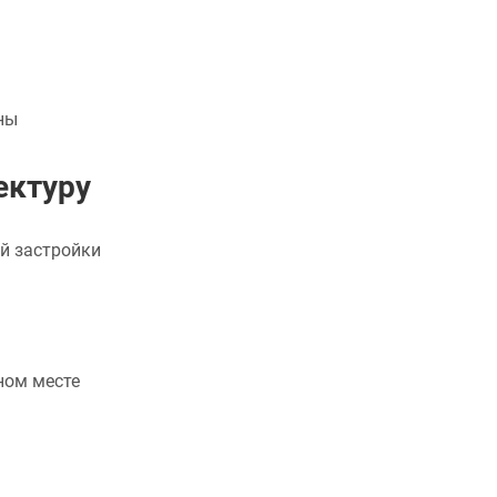
ны
ектуру
й застройки
ном месте