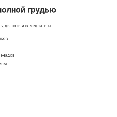
полной грудью
ть, дышать и замедляться.
лков
менадов
ины