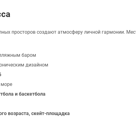
сса
пных просторов создают атмосферу личной гармонии. Мест
 пляжным баром
оническим дизайном
б
 море
тбола и баскетбола
го возраста, скейт-площадка