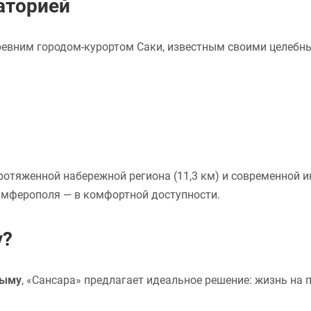
аторией
евним городом-курортом Саки, известным своими целебным
ротяженной набережной региона (11,3 км) и современной 
имферополя — в комфортной доступности.
у?
рыму
, «Сансара» предлагает идеальное решение: жизнь на 