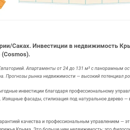
ории/Саках. Инвестиции в недвижимость К
 (Cosmos).
паторией. Апартаменты от 24 до 131 м² с панорамным ост
pa. Прогнозы рынка недвижимости — высокий потенциал ро
ыгодные инвестиции благодаря профессиональному управ
. Изящные фасады, стилизация под натуральное дерево — 
арантией качества и профессиональным управлением — это
режье Крыма. Это больше чем недвижимость; это философ