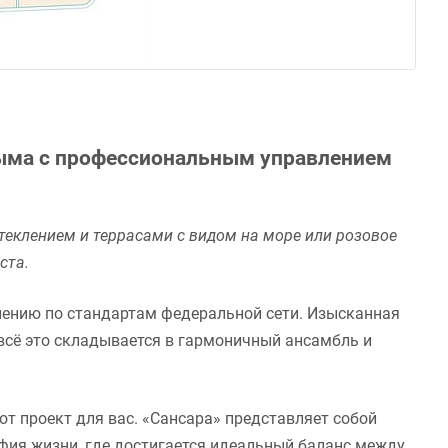
рыма с профессиональным управлением
еклением и террасами с видом на море или розовое
ста.
лению по стандартам федеральной сети. Изысканная
всё это складывается в гармоничный ансамбль и
т проект для вас. «Сансара» представляет собой
ия жизни, где достигается идеальный баланс между