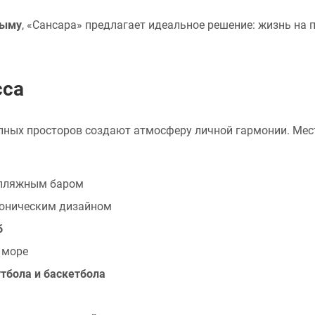
рыму
, «Сансара» предлагает идеальное решение: жизнь на 
сса
пных просторов создают атмосферу личной гармонии. Мест
 пляжным баром
оническим дизайном
б
 море
тбола и баскетбола