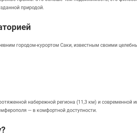
озданной природой.
аторией
евним городом-курортом Саки, известным своими целебным
ротяженной набережной региона (11,3 км) и современной 
имферополя — в комфортной доступности.
у?