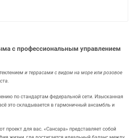
рыма с профессиональным управлением
еклением и террасами с видом на море или розовое
ста.
лению по стандартам федеральной сети. Изысканная
всё это складывается в гармоничный ансамбль и
т проект для вас. «Сансара» представляет собой
ия жизни, где достигается идеальный баланс между