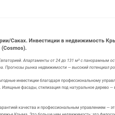
ории/Саках. Инвестиции в недвижимость К
 (Cosmos).
паторией. Апартаменты от 24 до 131 м² с панорамным ост
pa. Прогнозы рынка недвижимости — высокий потенциал ро
ыгодные инвестиции благодаря профессиональному управ
. Изящные фасады, стилизация под натуральное дерево — 
арантией качества и профессиональным управлением — это
режье Крыма. Это больше чем недвижимость; это философ