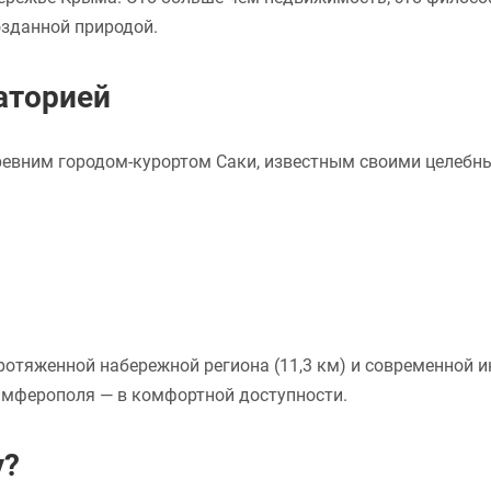
озданной природой.
аторией
евним городом-курортом Саки, известным своими целебным
ротяженной набережной региона (11,3 км) и современной 
имферополя — в комфортной доступности.
у?