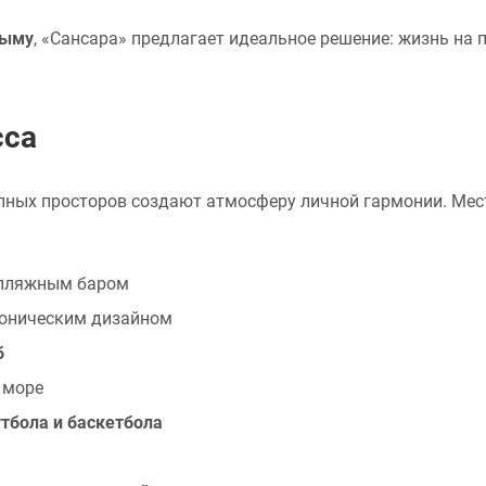
рыму
, «Сансара» предлагает идеальное решение: жизнь на 
сса
пных просторов создают атмосферу личной гармонии. Мест
 пляжным баром
оническим дизайном
б
 море
тбола и баскетбола