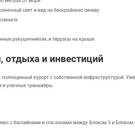
0 метрах от моря
олнечный свет и вид на бескрайнюю синеву
комнате
анные ракушечником, и террасы на крыше
, отдыха и инвестиций
 а полноценный курорт с собственной инфраструктурой. Уж
и и уличные тренажёры.
с с бассейнами и спа-зонами между Блоком 3 и Блоком 4.