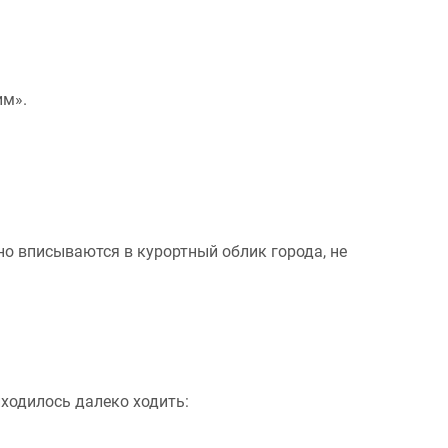
им».
о вписываются в курортный облик города, не
иходилось далеко ходить: