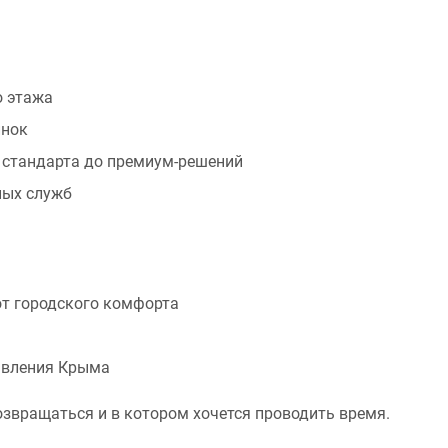
о этажа
инок
 стандарта до премиум-решений
ных служб
 от городского комфорта
авления Крыма
озвращаться и в котором хочется проводить время.