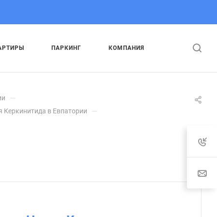
АРТИРЫ
ПАРКИНГ
КОМПАНИЯ
—
ии
—
я Керкинитида в Евпатории
.
: