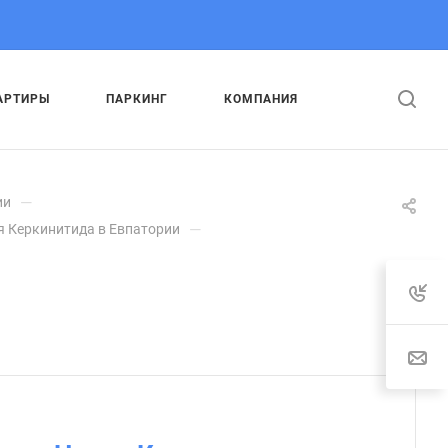
АРТИРЫ
ПАРКИНГ
КОМПАНИЯ
—
ии
—
я Керкинитида в Евпатории
.
: