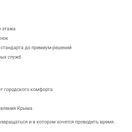
о этажа
инок
 стандарта до премиум-решений
ных служб
 от городского комфорта
авления Крыма
озвращаться и в котором хочется проводить время.