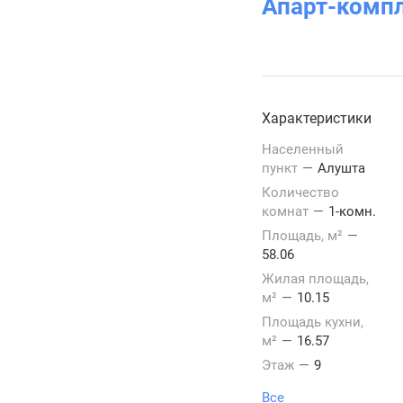
Апарт-комп
Характеристики
Населенный
пункт
—
Алушта
Количество
комнат
—
1-комн.
Площадь, м²
—
58.06
Жилая площадь,
м²
—
10.15
Площадь кухни,
м²
—
16.57
Этаж
—
9
Все