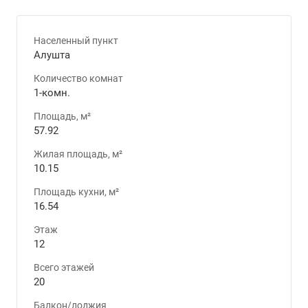
Населенный пункт
Алушта
Количество комнат
1-комн.
Площадь, м²
57.92
Жилая площадь, м²
10.15
Площадь кухни, м²
16.54
Этаж
12
Всего этажей
20
Балкон/лоджия