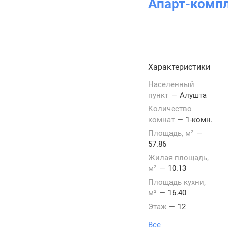
Апарт-комп
Характеристики
Населенный
пункт
—
Алушта
Количество
комнат
—
1-комн.
Площадь, м²
—
57.86
Жилая площадь,
м²
—
10.13
Площадь кухни,
м²
—
16.40
Этаж
—
12
Все