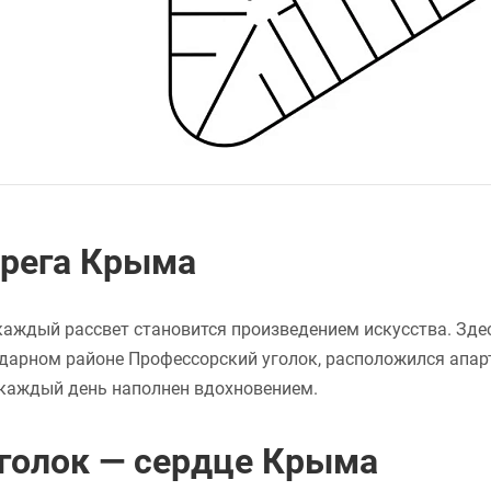
ерега Крыма
а каждый рассвет становится произведением искусства. Зде
ндарном районе Профессорский уголок, расположился апар
а каждый день наполнен вдохновением.
голок — сердце Крыма