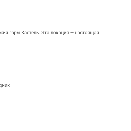
жия горы Кастель. Эта локация — настоящая
дник