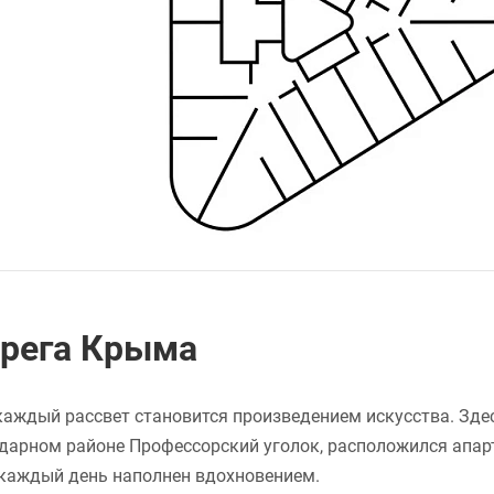
ерега Крыма
а каждый рассвет становится произведением искусства. Зде
ндарном районе Профессорский уголок, расположился апар
а каждый день наполнен вдохновением.