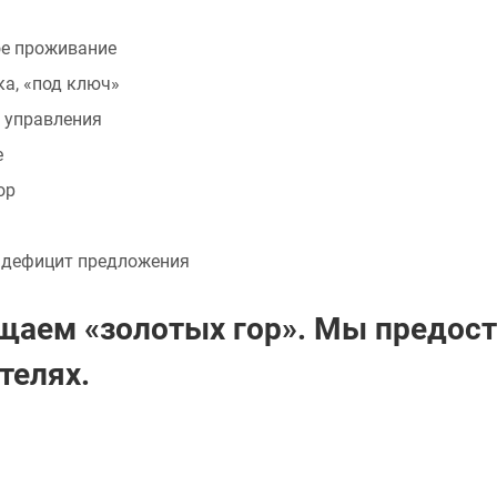
ое проживание
а, «под ключ»
а управления
е
ор
 дефицит предложения
щаем «золотых гор». Мы предос
телях.